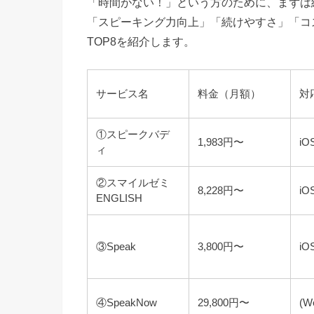
「時間がない！」という方のために、まずは
「スピーキング力向上」「続けやすさ」「コ
TOP8を紹介します。
サービス名
料金（月額）
対
①スピークバデ
1,983円〜
iO
ィ
②スマイルゼミ
8,228円〜
iO
ENGLISH
③Speak
3,800円〜
iO
④SpeakNow
29,800円〜
(W