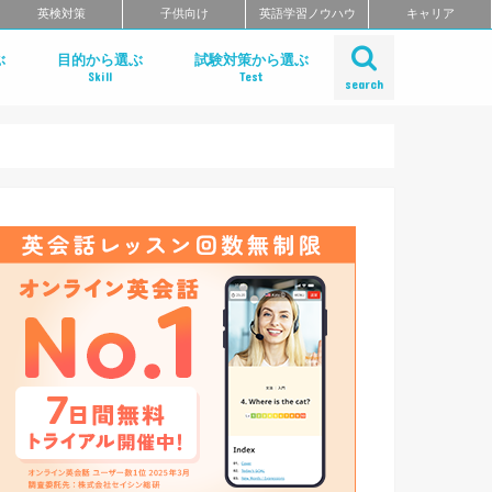
英検対策
子供向け
英語学習ノウハウ
キャリア
ぶ
目的から選ぶ
試験対策から選ぶ
Skill
Test
search
リ
リ
リーディング
ライティング
リスニング
スピーキング
発音アプリ
単語アプリ
文法アプリ
TOEIC対策
TOEFL対策
IELTS対策