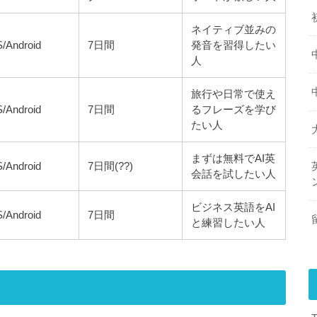
ネイティブ並みの
S/Android
7日間
発音を習得したい
人
旅行や日常で使え
S/Android
7日間
るフレーズを学び
たい人
まずは無料でAI英
S/Android
7日間(??)
会話を試したい人
ビジネス英語をAI
S/Android
7日間
と練習したい人