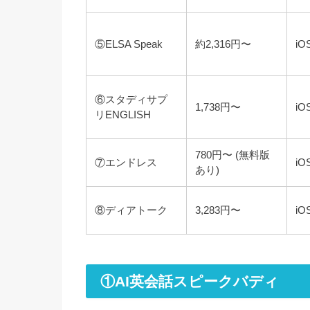
⑤ELSA Speak
約2,316円〜
iO
⑥スタディサプ
1,738円〜
iO
リENGLISH
780円〜 (無料版
⑦エンドレス
iO
あり)
⑧ディアトーク
3,283円〜
iO
①AI英会話スピークバディ