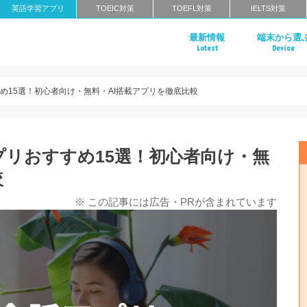
英語学習アプリ
TOEIC対策
TOEFL対策
IELTS対策
最新情報
端末から選
Latest
Device
Androidアプ
iPhoneアプ
すめ15選！初心者向け・無料・AI搭載アプリを徹底比較
プリおすすめ15選！初心者向け・無
較
※ この記事には広告・PRが含まれています