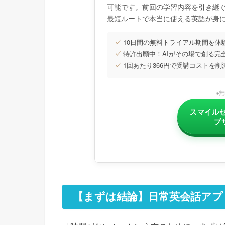
可能です。前回の学習内容を引き継
最短ルートで本当に使える英語が身
✓
10日間の無料トライアル期間を体
✓
特許出願中！AIがその場で創る完
✓
1回あたり366円で受講コストを削
※
スマイルゼ
ブ
【まずは結論】日常英会話アプ