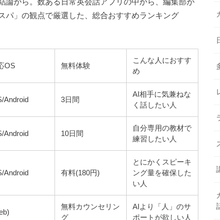
結論から。数ある日常英会話アプリの中から、編集部が
スパ」の観点で厳選した、総合おすすめランキング
こんな人におすす
応OS
無料体験
め
AI相手に気兼ねな
S/Android
3日間
く話したい人
自分専用の教材で
S/Android
10日間
練習したい人
とにかくスピーキ
S/Android
有料(180円)
ング量を確保した
い人
無料カウンセリン
AIより「人」のサ
eb)
グ
ポートが欲しい人