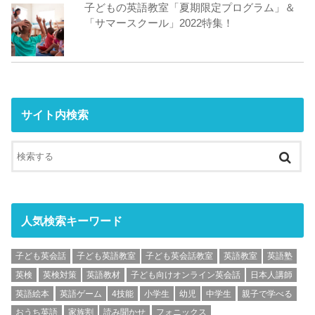
子どもの英語教室「夏期限定プログラム」＆
「サマースクール」2022特集！
サイト内検索
人気検索キーワード
子ども英会話
子ども英語教室
子ども英会話教室
英語教室
英語塾
英検
英検対策
英語教材
子ども向けオンライン英会話
日本人講師
英語絵本
英語ゲーム
4技能
小学生
幼児
中学生
親子で学べる
おうち英語
家族割
読み聞かせ
フォニックス