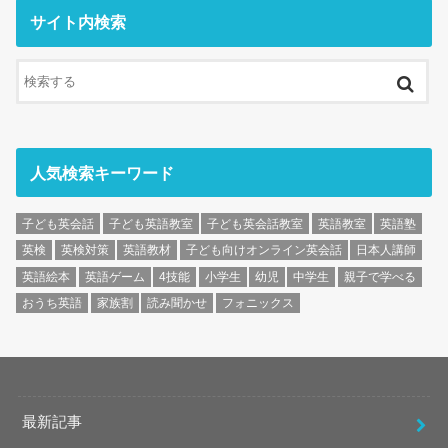
サイト内検索
人気検索キーワード
子ども英会話
子ども英語教室
子ども英会話教室
英語教室
英語塾
英検
英検対策
英語教材
子ども向けオンライン英会話
日本人講師
英語絵本
英語ゲーム
4技能
小学生
幼児
中学生
親子で学べる
おうち英語
家族割
読み聞かせ
フォニックス
最新記事