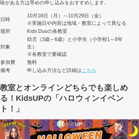
味がある方は早めの申し込みをおすすめします。
10月18日（月）～10月29日（金）
日時
※実施日や内容は地域・教室によって異なる
場所
Kids Duoの各教室
幼児（3歳～6歳）と小学生（小学校1～6年
対象
生）
※各教室で要確認
参加費
無料
備考
申し込み方法など詳細は
こちら
教室とオンラインどちらでも楽しめ
る！KidsUPの「ハロウィンイベン
ト！」