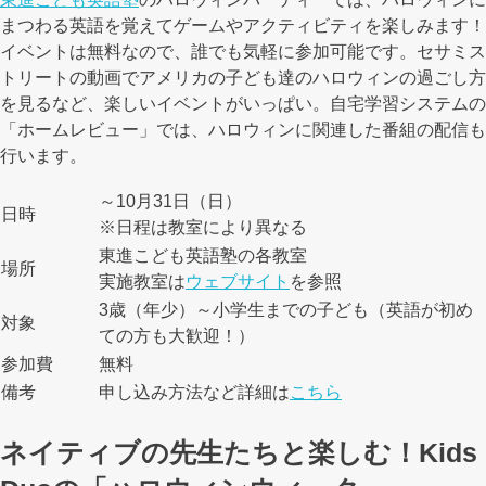
まつわる英語を覚えてゲームやアクティビティを楽しみます！
イベントは無料なので、誰でも気軽に参加可能です。セサミス
トリートの動画でアメリカの子ども達のハロウィンの過ごし方
を見るなど、楽しいイベントがいっぱい。自宅学習システムの
「ホームレビュー」では、ハロウィンに関連した番組の配信も
行います。
～10月31日（日）
日時
※日程は教室により異なる
東進こども英語塾の各教室
場所
実施教室は
ウェブサイト
を参照
3歳（年少）～小学生までの子ども（英語が初め
対象
ての方も大歓迎！）
参加費
無料
備考
申し込み方法など詳細は
こちら
ネイティブの先生たちと楽しむ！Kids